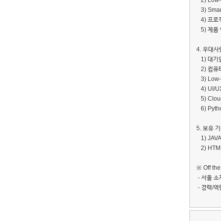
2) Low
3) Smar
4) 프로
5) 제품
4. 우대사
1) 대기업
2) 컴퓨
3) Low
4) UI/U
5) Clo
6) Pyt
5. 보유 
1) JAV
2) HTML5
※ Off th
- 서울 소
- 경력/