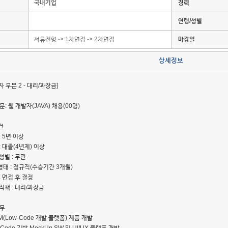
국내기업
경력
연령/성별
서류전형 -> 1차면접 -> 2차면접
마감일
상세정보
자 부문 2 - 대리/과장급]
문: 웹 개발자(JAVA) 채용(00명)
건
: 5년 이상
: 대졸(4년제) 이상
성별 : 무관
형태 : 정규직(수습기간 3개월)
: 면접 후 결정
직책 : 대리/과장급
업무
M(Low-Code 개발 플랫폼) 제품 개발