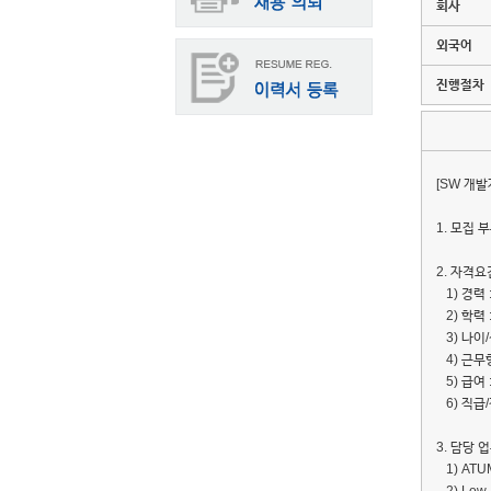
회사
외국어
진행절차
[SW 개발
1. 모집 부
2. 자격요
1) 경력 
2) 학력 
3) 나이/
4) 근무
5) 급여 
6) 직급/
3. 담당 
1) ATU