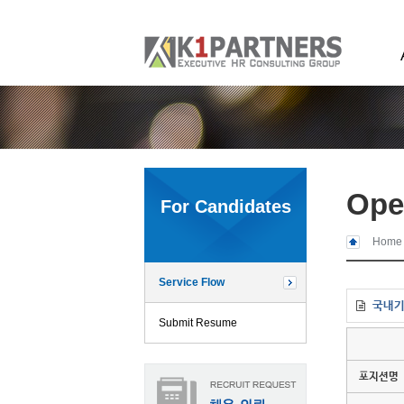
Ope
For Candidates
Home
Service Flow
국내기업
Submit Resume
포지션명