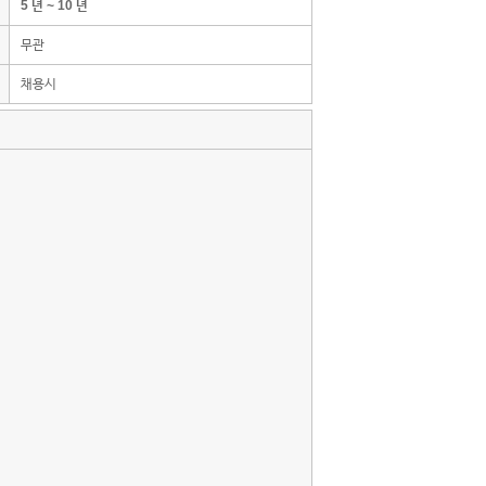
5 년 ~ 10 년
무관
채용시